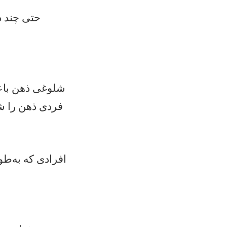
حتی چند د
شلوغی ذهن باع
فردی ذهن را شف
افرادی که به‌طو