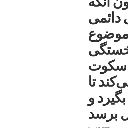
ون آنکه
 دائمی
 موضوع
 خستگی
. سکوت
کند تا
گیرد و