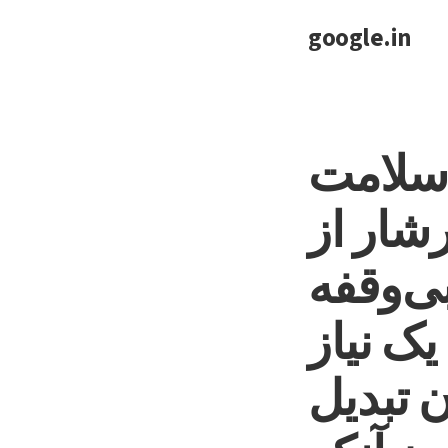
google.in
 سلامت
شار از
بی‌وقفه
ک نیاز
 تبدیل