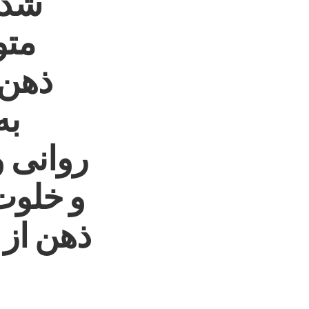
شده‌
متو
ذهن 
به
روانی 
و خلوت
ذهن از 