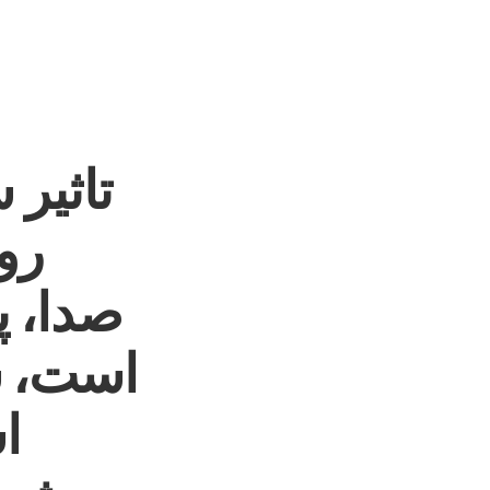
تاثیر
رو
صدا، پ
است، س
ا